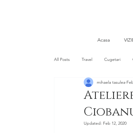
Acasa
VIZI
All Posts
Travel
Cugetari
mihaela tasulea
Feb
Atelier
Cioban
Updated:
Feb 12, 2020