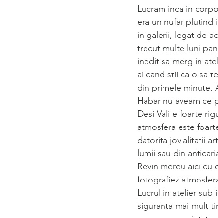
Lucram inca in corpor
era un nufar plutind 
in galerii, legat de 
trecut multe luni pan
inedit sa merg in ate
ai cand stii ca o sa te
din primele minute. A
Habar nu aveam ce pr
Desi Vali e foarte rig
atmosfera este foarte
datorita jovialitatii a
lumii sau din anticar
Revin mereu aici cu en
fotografiez atmosfera
Lucrul in atelier sub 
siguranta mai mult ti