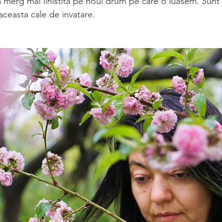
 merg mai linistita pe noul drum pe care o luasem. Sunt f
aceasta cale de invatare.