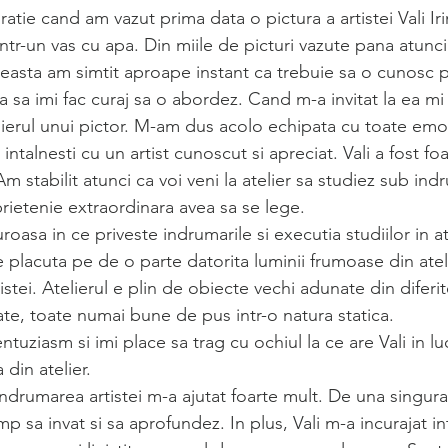
atie cand am vazut prima data o pictura a artistei Vali Ir
intr-un vas cu apa. Din miile de picturi vazute pana atunc
aceasta am simtit aproape instant ca trebuie sa o cunosc p
a sa imi fac curaj sa o abordez. Cand m-a invitat la ea mi
lierul unui pictor. M-am dus acolo echipata cu toate emot
 intalnesti cu un artist cunoscut si apreciat. Vali a fost foa
m stabilit atunci ca voi veni la atelier sa studiez sub ind
ietenie extraordinara avea sa se lege. 
uroasa in ce priveste indrumarile si executia studiilor in ate
 placuta pe de o parte datorita luminii frumoase din atel
rtistei. Atelierul e plin de obiecte vechi adunate din diferit
iate, toate numai bune de pus intr-o natura statica. 
tuziasm si imi place sa trag cu ochiul la ce are Vali in lu
 din atelier.
indrumarea artistei m-a ajutat foarte mult. De una singura 
mp sa invat si sa aprofundez. In plus, Vali m-a incurajat i