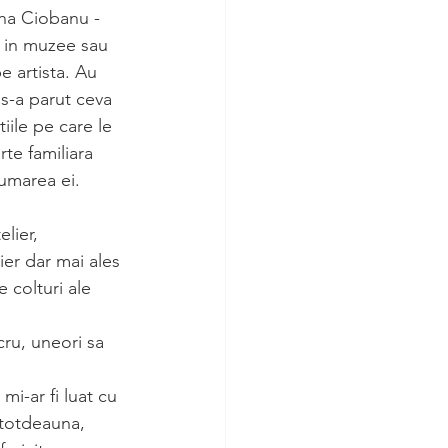
ina Ciobanu - 
i in muzee sau 
e artista. Au 
 s-a parut ceva 
iile pe care le 
rte familiara 
rumarea ei. 
lier, 
ier dar mai ales 
e colturi ale 
cru, uneori sa 
mi-ar fi luat cu 
ntotdeauna, 