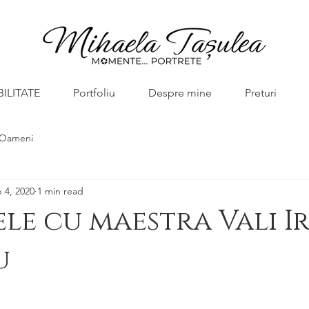
BILITATE
Portfoliu
Despre mine
Preturi
Oameni
 4, 2020
1 min read
ele cu maestra Vali I
u