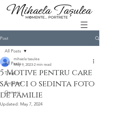
Post
All Posts
mihaela tasulea
All Posts
May 9, 2023
2 min read
5 Motive pentru care
Travel
sa faci o sedinta foto
Cugetari
Oameni
de familie
Updated:
May 7, 2024