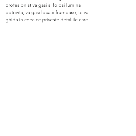
profesionist va gasi si folosi lumina 
potrivita, va gasi locatii frumoase, te va 
ghida in ceea ce priveste detaliile care 
vor face fotografiile exceptionale 
(posing, tinuta, etc)